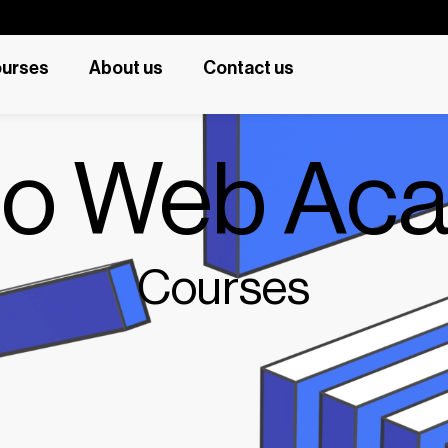
urses
About us
Contact us
to Web Ac
C
o
u
r
s
e
s