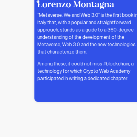
Affidaty Blog
st book in
Editing the article “Blockchain: the way to digita
forward
uniqueness?” for the Affidaty Blog in which
0-degree
Crypto Web Academy discussed the issue of
 the
digital uniqueness in blockchain, distinguishing i
nologies
from digital scarcity.
The article refers to Walter Benjamin’s 1936
chain, a
essay, highlighting how artistic reproduction ha
cademy
changed with technology.
apter.