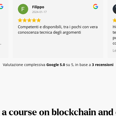
Filippo
2024-01-17
Competenti e disponibili, tra i pochi con vera
H
conoscenza tecnica degli argomenti
t
p
c
b
L
ne
e
e
Valutazione complessiva
Google
5.0
su 5,
in base a
3 recensioni
u
a
 a course on blockchain and