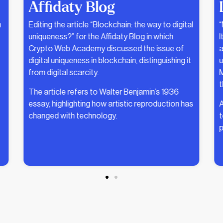
Lorenzo Montagna
l
“Metaverse. We and Web 3.0” is the first book in
E
Italy that, with a popular and straightforward
u
approach, stands as a guide to a 360-degree
t
understanding of the development of the
d
Metaverse, Web 3.0 and the new technologies
f
that characterize them.
T
s
Among these, it could not miss #blockchain, a
e
technology for which Crypto Web Academy
participated in writing a dedicated chapter.