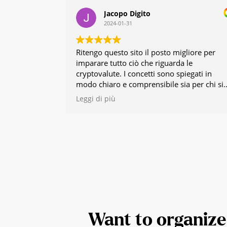
Jacopo Digito
2024-01-31
Ritengo questo sito il posto migliore per
imparare tutto ciò che riguarda le
cryptovalute. I concetti sono spiegati in
modo chiaro e comprensibile sia per chi si
approccia per la prima volta alla tematica
Leggi di più
che per i più esperti. I contenuti di alta
qualità riflettono il tanto lavoro di chi
gestisce il sito, che gratuitamente condivid
la propria conoscenza. Bravi!
Want to organize