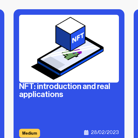
NFT: introduction and real
applications
28/02/2023
Medium