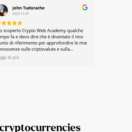
John Tudorache
2023-12-07
o scoperto Crypto Web Academy qualche
empo fa e devo dire che è diventato il mio
unto di riferimento per approfondire le mie
onoscenze sulle criptovalute e sulla
lockchain. La varietà di approcci presenti
eggi di più
l sito riflette davvero la diversità di
sperienze e competenze del team, offrendo
na prospettiva completa su questo
ffascinante mondo in continua evoluzione.
 cryptocurrencies