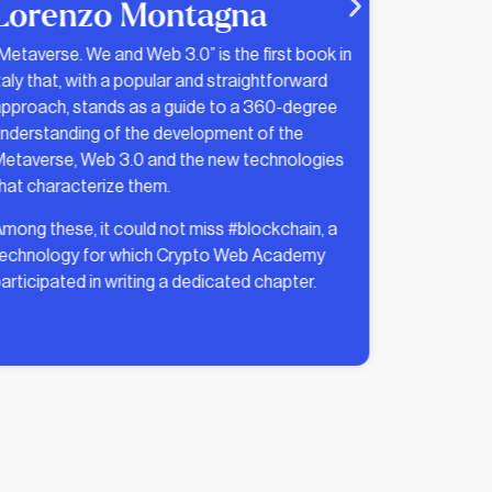
Affidaty Blog
diting the article “Blockchain: the way to digital
niqueness?” for the Affidaty Blog in which
Crypto Web Academy discussed the issue of
igital uniqueness in blockchain, distinguishing it
rom digital scarcity.
he article refers to Walter Benjamin’s 1936
ssay, highlighting how artistic reproduction has
changed with technology.