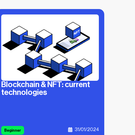
Blockchain & NFT: current
technologies
31/01/2024
Beginner