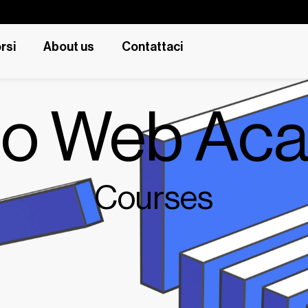
rsi
About us
Contattaci
to Web Ac
C
o
u
r
s
e
s