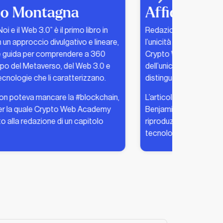
Affidaty Blog
edazione dell’articolo “Blockchain: la via per
’unicità digitale?” per il Blog di Affidaty in cui
Crypto Web Academy ha discusso la tematica
ell’unicità digitale nella blockchain,
istinguendola dalla scarsità digitale.
’articolo si riferisce al saggio di Walter
enjamin del 1936, mettendo in luce come la
iproduzione artistica sia cambiata con la
ecnologia.