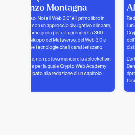
Affidaty Blog
libro in
Redazione dell’articolo “Blockchain: la via per
 e lineare,
l’unicità digitale?” per il Blog di Affidaty in cui
 a 360
Crypto Web Academy ha discusso la tematica
eb 3.0 e
dell’unicità digitale nella blockchain,
izzano.
distinguendola dalla scarsità digitale.
lockchain,
L’articolo si riferisce al saggio di Walter
 Academy
Benjamin del 1936, mettendo in luce come la
pitolo
riproduzione artistica sia cambiata con la
tecnologia.