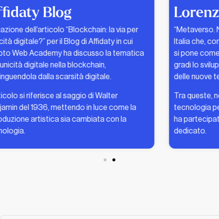
Lorenzo Montagna
“Metaverso. Noi e il Web 3.0” è il primo libro in
R
Italia che, con un approccio divulgativo e lineare,
l
si pone come guida per comprendere a 360
gradi lo sviluppo del Metaverso, del Web 3.0 e
d
delle nuove tecnologie che li caratterizzano.
d
Tra queste, non poteva mancare la #blockchain,
L
tecnologia per la quale Crypto Web Academy
B
ha partecipato alla redazione di un capitolo
r
dedicato.
t