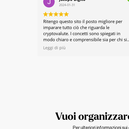
2024-01-31
Ritengo questo sito il posto migliore per
imparare tutto ciò che riguarda le
cryptovalute. I concetti sono spiegati in
modo chiaro e comprensibile sia per chi si
approccia per la prima volta alla tematica
Leggi di più
che per i più esperti. I contenuti di alta
qualità riflettono il tanto lavoro di chi
gestisce il sito, che gratuitamente condivid
la propria conoscenza. Bravi!
Vuoi organizzare
Per ulteriori informazioni su