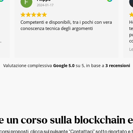
2024-01-17
Competenti e disponibili, tra i pochi con vera
H
conoscenza tecnica degli argomenti
t
p
c
b
L
ne
e
e
Valutazione complessiva
Google
5.0
su 5,
in base a
3 recensioni
u
a
 un corso sulla blockchain e
i corsi proposti, clicca sul pulsante “Contattaci” sotto riportato e 