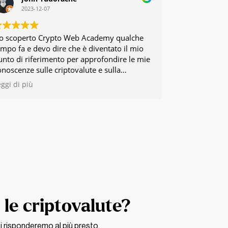
2023-12-07
o scoperto Crypto Web Academy qualche
empo fa e devo dire che è diventato il mio
unto di riferimento per approfondire le mie
onoscenze sulle criptovalute e sulla
lockchain. La varietà di approcci presenti
eggi di più
l sito riflette davvero la diversità di
sperienze e competenze del team, offrendo
na prospettiva completa su questo
ffascinante mondo in continua evoluzione.
 le criptovalute?
ti risponderemo al più presto.