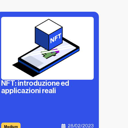
NFT: introduzione ed
applicazioni reali
28/02/2023
Medium