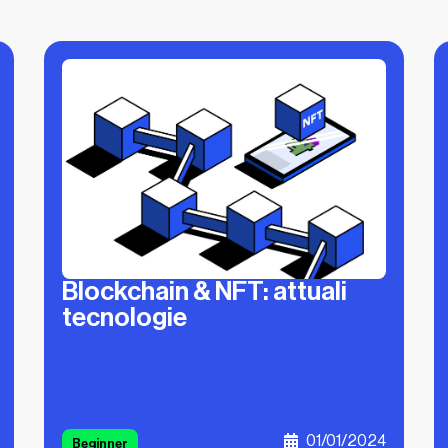
Blockchain & NFT: attuali
tecnologie
01/01/2024
Beginner