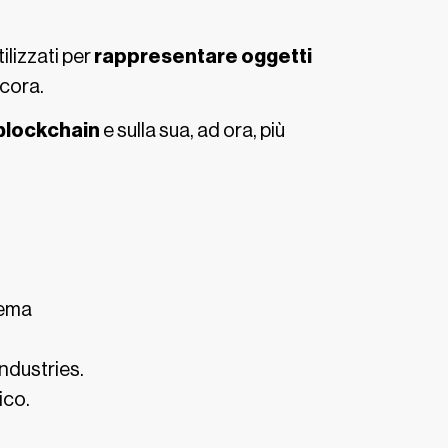
lizzati per
rappresentare
oggetti
ncora.
blockchain
e sulla sua, ad ora, più
tema
industries.
ico.