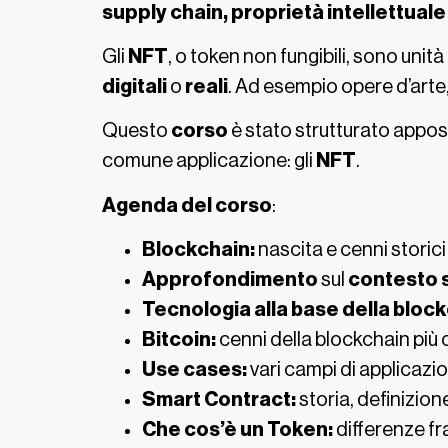
supply chain, proprietà intellettuale
Gli
NFT
, o token non fungibili, sono unità
digitali
o
reali
. Ad esempio opere d’arte,
Questo
corso
è stato strutturato appo
comune applicazione: gli
NFT
.
Agenda del corso
:
Blockchain:
nascita e cenni storici
Approfondimento
sul
contesto s
Tecnologia alla base della bloc
Bitcoin:
cenni della blockchain più
Use cases:
vari campi di applicazio
Smart Contract:
storia, definizio
Che cos’è un Token:
differenze fra