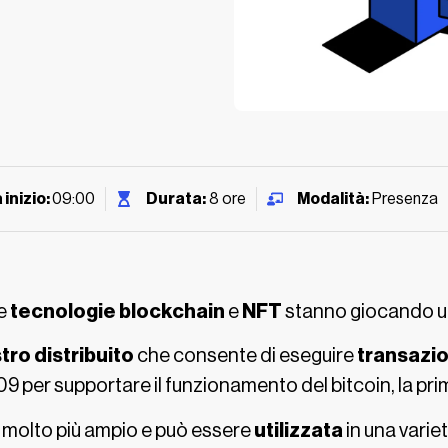
 inizio:
09:00
Durata:
8 ore
Modalità:
Presenza
le
tecnologie blockchain
e
NFT
stanno giocando un
tro distribuito
che consente di eseguire
transazio
09 per supportare il funzionamento del bitcoin, la pri
 molto più ampio e può essere
utilizzata
in una varie