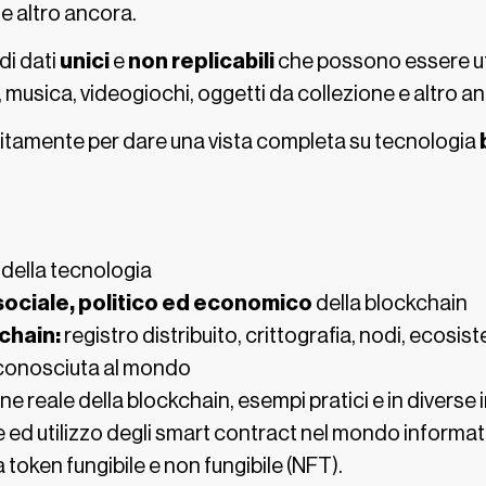
e altro ancora.
 di dati
unici
e
non replicabili
che possono essere uti
 musica, videogiochi, oggetti da collezione e altro a
sitamente per dare una vista completa su tecnologia
 della tecnologia
ociale, politico ed economico
della blockchain
kchain:
registro distribuito, crittografia, nodi, ecosis
 conosciuta al mondo
ne reale della blockchain, esempi pratici e in diverse 
ne ed utilizzo degli smart contract nel mondo informat
 token fungibile e non fungibile (NFT).