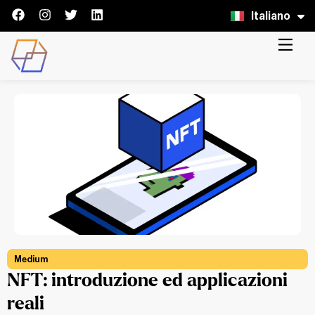
Italiano
English
Medium
NFT: introduzione ed applicazioni
reali