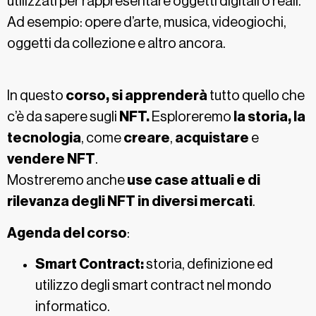
utilizzati per rappresentare oggetti digitali o reali.
Ad esempio: opere d’arte, musica, videogiochi,
oggetti da collezione e altro ancora.
In questo
corso, si apprenderà
tutto quello che
c’è da sapere sugli
NFT.
Esploreremo
la storia, la
tecnologia
, come
creare
,
acquistare
e
vendere
NFT
.
Mostreremo anche
use case attuali e di
rilevanza degli NFT in diversi mercati
.
Agenda del corso
:
Smart Contract:
storia, definizione ed
utilizzo degli smart contract nel mondo
informatico.