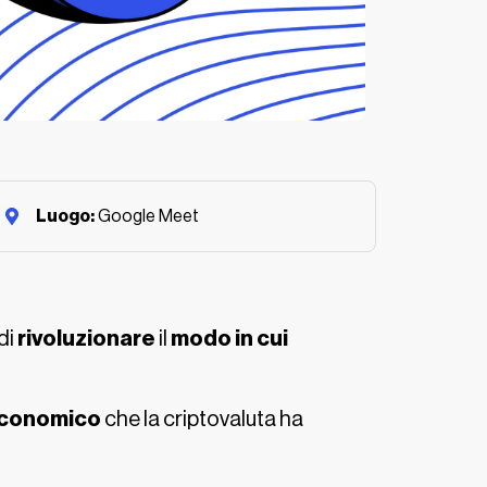
Luogo:
Google Meet
 di
rivoluzionare
il
modo
in cui
conomico
che la criptovaluta ha