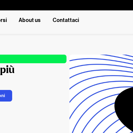
rsi
About us
Contattaci
 più
oni