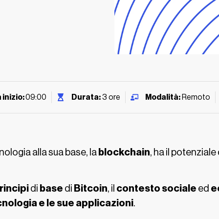
 inizio:
09:00
Durata:
3 ore
Modalità:
Remoto
nologia alla sua base, la
blockchain
, ha il potenziale
rincipi
di
base
di
Bitcoin
, il
contesto
sociale
ed
e
ecnologia e le sue applicazioni
.